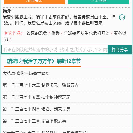
简介：
我曾驯服霸王龙，徜徉于史前侏罗纪；我曾传道灵山十巫，睥
睨洪荒四海；我曾驻足泰山之巅，始皇帝率群臣叩首来
拜。......林飞带着过去万万年的经历降临，轻松纵横都市。长生万万
其它作品：
该死的温柔
/
偷香
/
全球轮回从生化危机开始
/
妻心似
年，不败天地间！
刀
/
您要是觉得《
都市之我活了万万年
》还不错的话请不要忘记向您QQ群
和微博微信里的朋友推荐哦！
复制分享
《都市之我活了万万年》最新12章节
大结局·赠你一场盛世繁华
第一千三百七十六章 制霸多元，独断万古
第一千三百七十五章 搞个封神榜玩玩
第一千三百七十四章 诸君，别来无恙
第一千三百七十三章 无吾不能之事
第一千三百七十二章 我的话语，更甚天道旨意