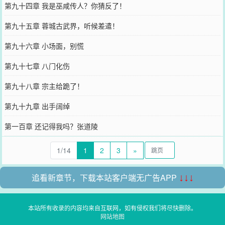
第九十四章 我是巫咸传人？你猜反了！
第九十五章 蓉城古武界，听候差遣！
第九十六章 小场面，别慌
第九十七章 八门化伤
第九十八章 宗主给跪了！
第九十九章 出手阔绰
第一百章 还记得我吗？张道陵
1/14
1
2
3
»
追看新章节，下载本站客户端无广告APP
↓↓↓
本站所有收录的内容均来自互联网，如有侵权我们将尽快删除。
网站地图