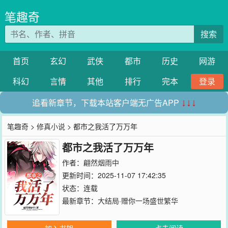
笔趣奇
搜索
首页
玄幻
武侠
都市
历史
网游
科幻
言情
其他
排行
完本
登录
追看新章节，下载本站客户端无广告APP
↓↓↓
笔趣奇
>
修真小说
> 都市之我活了万万年
都市之我活了万万年
作者：
翩然烟雨中
更新时间：2025-11-07 17:42:35
状态：连载
最新章节：
大结局·赠你一场盛世繁华
加入书架
点击阅读