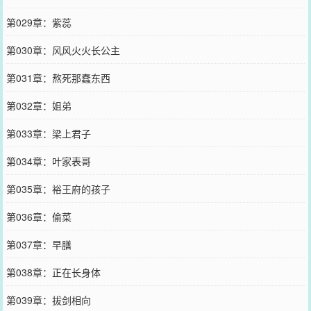
第029章：紫蕊
第030章：风风火火长公主
第031章：熬死那蠢东西
第032章：姐弟
第033章：梁上君子
第034章：叶家表哥
第035章：裕王府的孩子
第036章：偷菜
第037章：早膳
第038章：正在长身体
第039章：拔剑相向