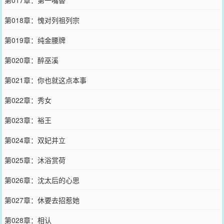
第018章：愧对列祖列宗
第019章：纯金腰牌
第020章：醉巫溪
第021章：你也就这点本事
第022章：秀女
第023章：裕王
第024章：双妃并立
第025章：沐浴赏荷
第026章：沈太后的心思
第027章：休要去招惹她
第028章：相认