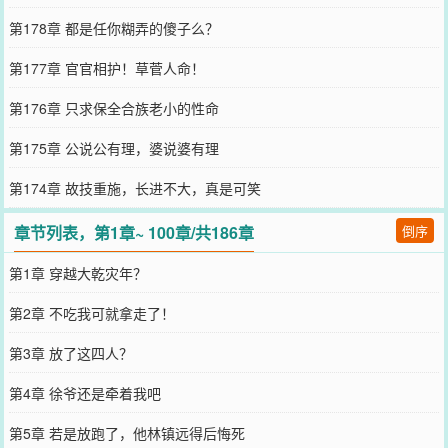
第178章 都是任你糊弄的傻子么？
第177章 官官相护！草菅人命！
第176章 只求保全合族老小的性命
第175章 公说公有理，婆说婆有理
第174章 故技重施，长进不大，真是可笑
章节列表，第1章~ 100章/共186章
倒序
第1章 穿越大乾灾年？
第2章 不吃我可就拿走了！
第3章 放了这四人？
第4章 徐爷还是牵着我吧
第5章 若是放跑了，他林镇远得后悔死