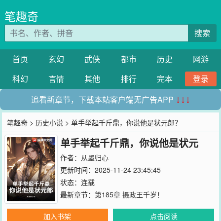
笔趣奇
搜索
首页
玄幻
武侠
都市
历史
网游
科幻
言情
其他
排行
完本
登录
追看新章节，下载本站客户端无广告APP
↓↓↓
笔趣奇
>
历史小说
> 单手举起千斤鼎，你说他是状元郎？
单手举起千斤鼎，你说他是状元
郎？
作者：
从墨归心
更新时间：2025-11-24 23:45:45
状态：连载
最新章节：
第185章 摄政王千岁！
加入书架
点击阅读