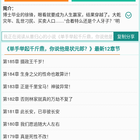
简介：
博士毕业的徐锋，眼看就要成为人生赢家，结果穿越了。大乾
灾年、乱世刁民、买卖人口……“合着特么还是个人牙子？”明
白前身身份的徐锋，看着旁边绑来的四个妙龄少女，脸色都绿了。可
就在他有些束手无策的时候。【宿主：徐锋】【武力：不入流】【当
复制分享
前累读：0字】【当前转化率：1000：1】“每读千字，涨一点气血？”
徐锋目瞪口呆地看着觉醒的系统，心中渐渐有了个大胆的想法。多年
《单手举起千斤鼎，你说他是状元郎？》最新12章节
后……“打听一下，知道今年新科状元是谁吗？”“徐锋，徐先生！”“我
说的是武状元！”“嗯，还是他！”
第185章 摄政王千岁！
您要是觉得《
单手举起千斤鼎，你说他是状元郎？
》还不错的话请不
要忘记向您QQ群和微博微信里的朋友推荐哦！
第184章 生身之父的性命也敢算计！
第183章 正是千里宝马！神骏异常！
第182章 否则林家就真的万劫不复了
第181章 此长安，已非彼长安
第180章 我们愿追随大人左右
第179章 真是死性不改！