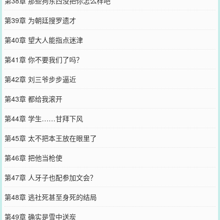
第38章 那些狗东西没把你怎么样吧
第39章 为朝廷搜罗遗才
第40章 望大人能指点迷津
第41章 你不要我们了吗？
第42章 刘三爷步步逼近
第43章 都给我滚开
第44章 学生……甘拜下风
第45章 太不把本王放在眼里了
第46章 把他当枪使
第47章 人牙子也配参加文会？
第48章 逃社死甚至身死的结局
第49章 确实是雪中送炭