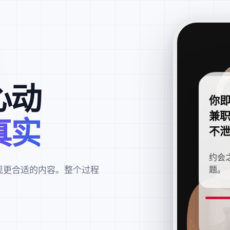
心动
你
兼
真实
不
约会
现更合适的内容。整个过程
题。