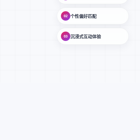
个性偏好匹配
02
沉浸式互动体验
03