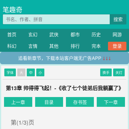
笔趣奇
搜索
首页
玄幻
武侠
都市
历史
网游
科幻
言情
其他
排行
完本
登录
追看新章节，下载本站客户端无广告APP
↓↓↓
字体
大
中
小
换手
关灯
第13章 帅得得飞起！-《收了七个徒弟后我躺赢了》
上一章
目录
存书签
下一章
第(1/3)页