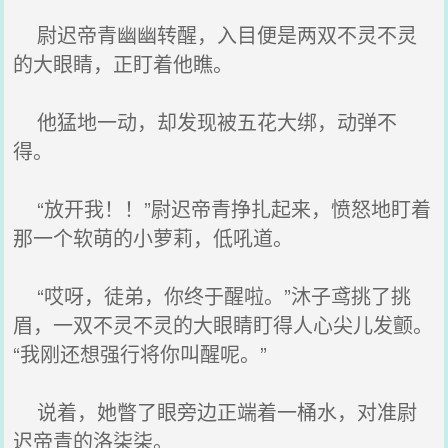
尉迟帝青幽幽转醒，入目便是两双不灵不灵
的大眼睛，正盯着他瞧。
他猛地一动，却发现被五花大绑，动弹不
得。
“放开我！！”尉迟帝青挣扎起来，愤怒地盯着
那一个软萌的小萝莉，低吼道。
“哎呀，徒弟，你终于醒啦。”沐子鸢挑了挑
眉，一双不灵不灵的大眼睛盯得人心尖儿发颤。
“我刚还想强行将你叫醒呢。”
说着，她瞥了眼旁边正端着一桶水，对准尉
迟帝青的洛柒柒。