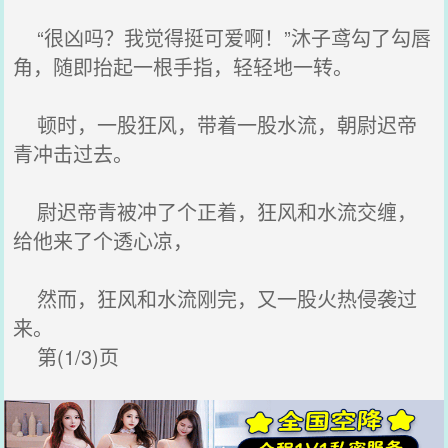
“很凶吗？我觉得挺可爱啊！”沐子鸢勾了勾唇
角，随即抬起一根手指，轻轻地一转。
顿时，一股狂风，带着一股水流，朝尉迟帝
青冲击过去。
尉迟帝青被冲了个正着，狂风和水流交缠，
给他来了个透心凉，
然而，狂风和水流刚完，又一股火热侵袭过
来。
第(1/3)页