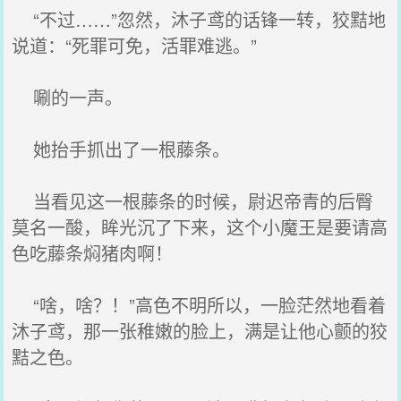
“不过……”忽然，沐子鸢的话锋一转，狡黠地
说道：“死罪可免，活罪难逃。”
唰的一声。
她抬手抓出了一根藤条。
当看见这一根藤条的时候，尉迟帝青的后臀
莫名一酸，眸光沉了下来，这个小魔王是要请高
色吃藤条焖猪肉啊！
“啥，啥？！”高色不明所以，一脸茫然地看着
沐子鸢，那一张稚嫩的脸上，满是让他心颤的狡
黠之色。