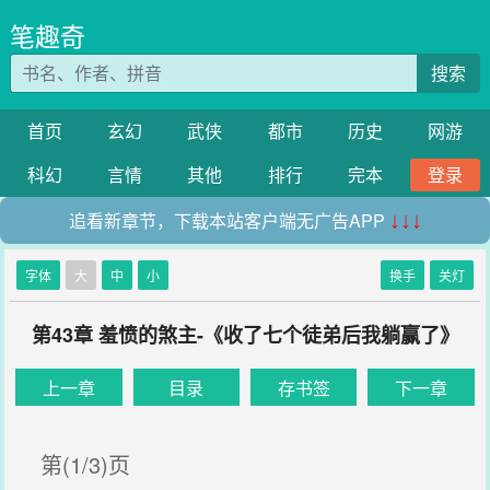
笔趣奇
搜索
首页
玄幻
武侠
都市
历史
网游
科幻
言情
其他
排行
完本
登录
追看新章节，下载本站客户端无广告APP
↓↓↓
字体
大
中
小
换手
关灯
第43章 羞愤的煞主-《收了七个徒弟后我躺赢了》
上一章
目录
存书签
下一章
第(1/3)页