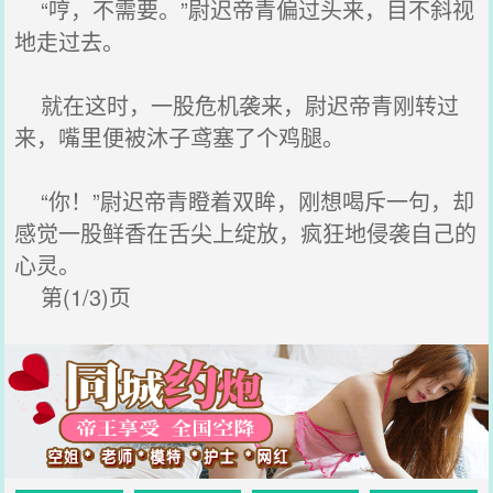
“哼，不需要。”尉迟帝青偏过头来，目不斜视
地走过去。
就在这时，一股危机袭来，尉迟帝青刚转过
来，嘴里便被沐子鸢塞了个鸡腿。
“你！”尉迟帝青瞪着双眸，刚想喝斥一句，却
感觉一股鲜香在舌尖上绽放，疯狂地侵袭自己的
心灵。
第(1/3)页