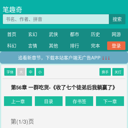
笔趣奇
搜索
首页
玄幻
武侠
都市
历史
网游
科幻
言情
其他
排行
完本
登录
追看新章节，下载本站客户端无广告APP
↓↓↓
字体
大
中
小
换手
关灯
第56章 一群吃货-《收了七个徒弟后我躺赢了》
上一章
目录
存书签
下一章
第(1/3)页