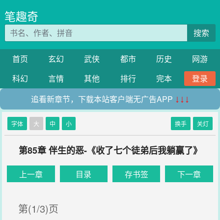
笔趣奇
搜索
首页
玄幻
武侠
都市
历史
网游
科幻
言情
其他
排行
完本
登录
追看新章节，下载本站客户端无广告APP
↓↓↓
字体
大
中
小
换手
关灯
第85章 伴生的恶-《收了七个徒弟后我躺赢了》
上一章
目录
存书签
下一章
第(1/3)页