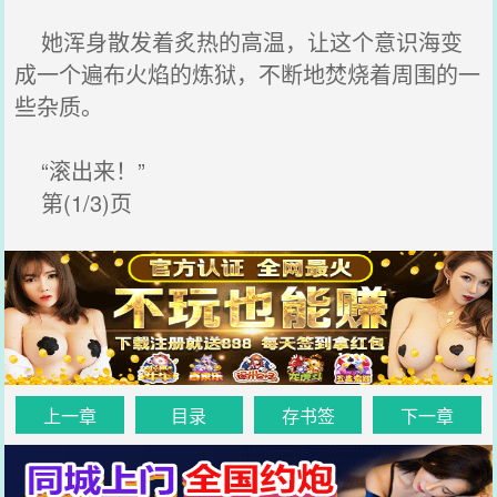
她浑身散发着炙热的高温，让这个意识海变
成一个遍布火焰的炼狱，不断地焚烧着周围的一
些杂质。
“滚出来！”
第(1/3)页
上一章
目录
存书签
下一章