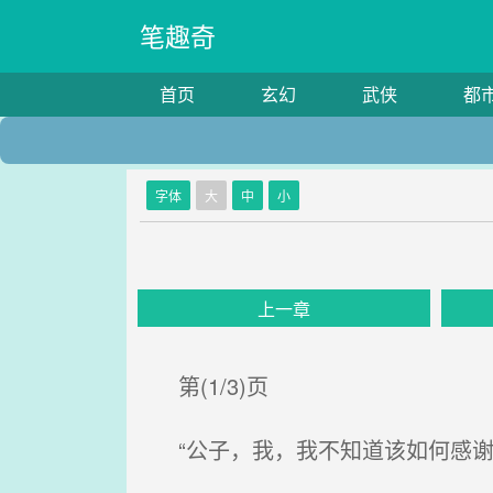
笔趣奇
首页
玄幻
武侠
都
字体
大
中
小
上一章
第(1/3)页
“公子，我，我不知道该如何感谢