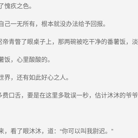
了愧疚之色。
自己一无所有，根本就没办法给予回报。
迟帝青瞥了眼桌子上，那两碗被吃干净的番薯饭，淡
薯饭，心里酸酸的。
世界，还有如此好心之人。
多费口舌，要是在这里多耽误一秒，估计沐沐的爷爷
，看了眼沐沐，道：“你可以叫我尉迟。”