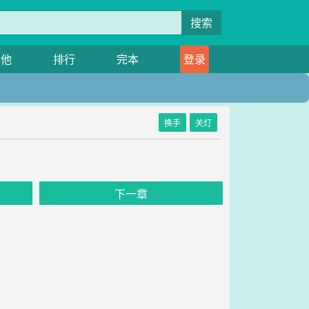
搜索
其他
排行
完本
登录
换手
关灯
下一章