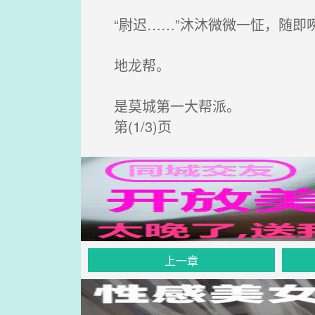
“尉迟……”沐沐微微一怔，随即咧
地龙帮。
是莫城第一大帮派。
第(1/3)页
上一章