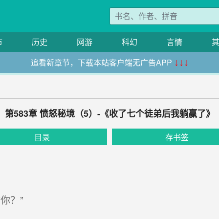
市
历史
网游
科幻
言情
追看新章节，下载本站客户端无广告APP
↓↓↓
第583章 愤怒秘境（5）-《收了七个徒弟后我躺赢了》
目录
存书签
你？”