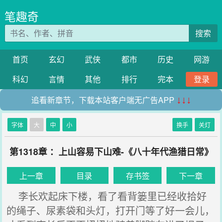
笔趣奇
搜索
首页
玄幻
武侠
都市
历史
网游
科幻
言情
其他
排行
完本
登录
追看新章节，下载本站客户端无广告APP
↓↓↓
字体
大
中
小
换手
关灯
第1318章 ：上山容易下山难-《八十年代渔猎日常》
上一章
目录
存书签
下一章
李长欢起床下楼，看了看背篓里已经收拾好
的绳子、尿素袋和头灯，打开门等了好一会儿，