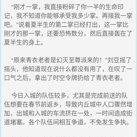
“刚才一掌，我直接粉碎了你一半的生命印
记，我不知道你能够承受我多少掌。再接我一掌
吧。”说着夏半生的第二掌已经打出，这一掌比
刚才的那一掌，还要恐怖数分，然后直接轰在了
夏半生的身上。
“原来青衣老者是幻灭至尊派来的！”刘豆摇了
摇头，他知道现在说什么都没有用了，在叹了一
口气之后，拿出了时空令牌扔给了青衣老者。
今日入城的队伍较多，尤其是完成前送的队
伍想要在春节前返乡，导致内丘城中人口骤然增
加，出城和入城的车流挤在一处，一时间造成街
道堵塞。各个队伍间相互争道，不免发生争执。