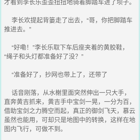
才看到李长乐歪歪扭扭地骑着脚踏车进了坝子。
李长欢提起背篓走了出去，“哥，你把脚踏车
推进去。”
“好嘞！”李长乐取下车后座夹着的黄胶鞋，
“绳子和头灯都准备好了没？”
“准备好了，抄网也带上了，还带了
话音刚落，从水榭里面突然伸出一只大手，
直奔黄吉抓来，黄吉手中宝剑一晃，一分为百，
借助宝剑之力腾空而起，真正的御剑飞天，慕云
虽然也能用，可却只是地图中的转换，这样在地
图内飞行，可做不到。