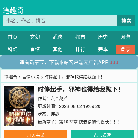
笔趣奇
搜索
首页
玄幻
武侠
都市
历史
网游
科幻
言情
其他
排行
完本
登录
追看新章节，下载本站客户端无广告APP
↓↓↓
笔趣奇
>
言情小说
> 时停起手，邪神也得给我跪下！
时停起手，邪神也得给我跪下！
作者：
六个葫芦
更新时间：2026-08-02 19:09:20
状态：连载
最新章节：
第1027章 快去请初代议长！！！
加入书架
点击阅读