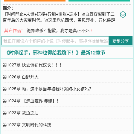
简介：
【时间静止+末世+玩梗+异能+嚣张+忘本】\n白野穿越到了二
百年后的大灾变时代。\n这里危机四伏、民风淳朴、异化兽肆
虐，不过他并不慌。\n因为他每天能静止时间一分钟，今天不用，明
其它作品：
诡异难杀？抱歉，我才是真正不死
/
天还能累积叠加。\n至此，他深刻感悟到时间就是生命的真谛！\n面
对残暴的废土统领，白野认真劝诫：“我真不想浪费时间杀你们，要不
复制分享
你们跪下求求我，这事就算过去了？”\n看着倒在血泊中的邪神，白野
唉声叹气：“你知不知道为了杀你，浪费了我多少时间？十秒！足足十
《时停起手，邪神也得给我跪下！》最新12章节
秒！人一生有多少十秒！？”\n多年后。\n记者：白野先生，作为大灾
变时代的终结者，人们都想知道您为何如此成功？\n白野：珍惜时
第1027章 快去请初代议长！！！
间。\n记者：您的意思是别把时间挥霍在无意义的事上，抓紧每一分
每一秒去拼搏，珍惜当下才能拥抱未来！\n白野：啊？嗯！对，我就
第1026章 白野开大
是这个意思。\n记者：新时代降临，许多人还未适应，他们十分茫
然，无所适从，请问，您觉得当今人们应该怎么做？\n白野：珍惜时
第1025章 呦，这不是当年被我吓哭的小女孩吗？
间。\n记者：您误会了，我的意思是，当今人们的终极目标，归根结
底，活着到底是为了什么？\n白野：为了珍惜时间。
第1024章 【沸血噬界.赤骸】！
您要是觉得《
时停起手，邪神也得给我跪下！
》还不错的话请不要忘
记向您QQ群和微博微信里的朋友推荐哦！
第1023章 故鱼之后
第1022章 文明时代的科技