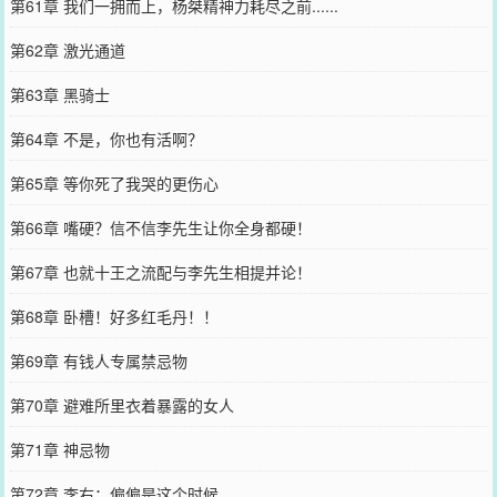
第61章 我们一拥而上，杨桀精神力耗尽之前......
第62章 激光通道
第63章 黑骑士
第64章 不是，你也有活啊？
第65章 等你死了我哭的更伤心
第66章 嘴硬？信不信李先生让你全身都硬！
第67章 也就十王之流配与李先生相提并论！
第68章 卧槽！好多红毛丹！！
第69章 有钱人专属禁忌物
第70章 避难所里衣着暴露的女人
第71章 神忌物
第72章 李右：偏偏是这个时候......