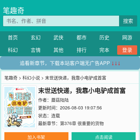
笔趣奇
搜索
首页
玄幻
武侠
都市
历史
网游
科幻
言情
其他
排行
完本
登录
追看新章节，下载本站客户端无广告APP
↓↓↓
笔趣奇
>
科幻小说
> 末世送快递，我靠小电驴成首富
末世送快递，我靠小电驴成首富
作者：
蘑菇陆陆
更新时间：2026-08-03 19:07:56
状态：连载
最新章节：
第376章 很重要的货物
加入书架
点击阅读