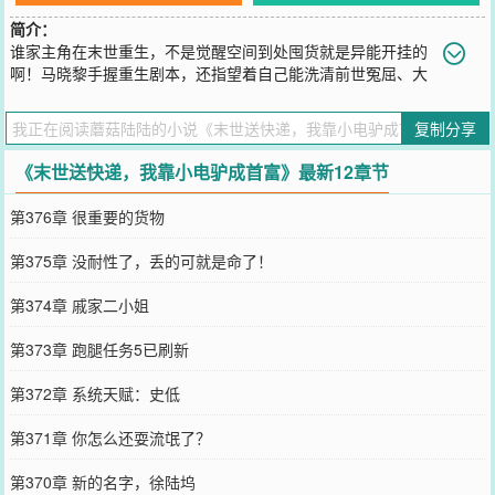
简介：
谁家主角在末世重生，不是觉醒空间到处囤货就是异能开挂的
啊！马晓黎手握重生剧本，还指望着自己能洗清前世冤屈、大
杀四方，狠狠逆袭让奇葩亲戚和白眼狼闺蜜狠狠后悔呢！结果非酋血
统简直就是刻在她的DNA里的！她的空间系异能居然不足1平方米，两
复制分享
箱泡面都塞不下！辛辛苦苦做跑腿任务拿到了异能盲盒，手黑起来就
踏马离谱——用上了唯一的锦鲤道具，她拿下了一个团宠异能，但这
《末世送快递，我靠小电驴成首富》最新12章节
异能踏马的对人类无效！系统：【世间万物，福祸相依，升级本就是
场开盲盒的缘法——哪有什么定数可言？】于是，马晓黎的小电驴升
第376章 很重要的货物
级了。看到小电驴升级后的数据面板，马晓黎：？？？谁能告诉她，
为什么升级后的小电驴如此那般的……抽象？！于是，马晓黎目光飘
第375章 没耐性了，丢的可就是命了！
呀飘，飘向了游荡的丧尸。丧尸：？？？*本文食用提醒：1、请先放
下脑子；2、小马不是大女主，略抽象略反骨；3、小马不只一种异
第374章 戚家二小姐
能，问就是同样手黑的脑残作者给她开挂了最后，记住我们的口
号！！末日快递，丧尸跑腿——闯尸群、跨废墟、不咬人，啥单都敢
第373章 跑腿任务5已刷新
接！
您要是觉得《
末世送快递，我靠小电驴成首富
》还不错的话请不要忘
第372章 系统天赋：史低
记向您QQ群和微博微信里的朋友推荐哦！
第371章 你怎么还耍流氓了？
第370章 新的名字，徐陆坞