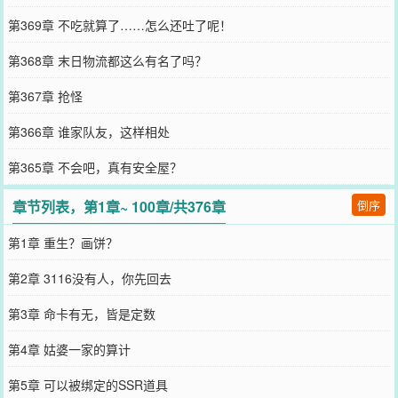
第369章 不吃就算了……怎么还吐了呢！
第368章 末日物流都这么有名了吗？
第367章 抢怪
第366章 谁家队友，这样相处
第365章 不会吧，真有安全屋？
章节列表，第1章~ 100章/共376章
倒序
第1章 重生？画饼？
第2章 3116没有人，你先回去
第3章 命卡有无，皆是定数
第4章 姑婆一家的算计
第5章 可以被绑定的SSR道具