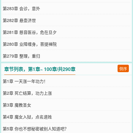
第283章 会诊，意外
第282章 悬壶济世
第281章 慈音医谷，危在旦夕
第280章 业障缠身，菩提禅院
第279章 整理，重归
章节列表，第1章~ 100章/共290章
倒序
第1章 一天涨一年功力！
第2章 死亡结算，功力上涨
第3章 魔教圣女
第4章 魔女入狱，点名道姓
第5章 你也不想秘密被别人知道吧？