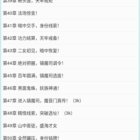
第39章 断头饭，天牢规矩
第40章 法场惊变！
第41章 暗中交手，身份线索！
第42章 功力结算，天牢戒备！
第43章 二女初见，暗中恢复！
第44章 绝对把握，镇魔司调令！
第45章 百年圆满，镇魔司选拔！
第46章 黑面鬼蛛，妖族神通！
第47章 进入镇魔司，魔音门真传！（3k）
第48章 精怪线索，突破选址！（3k）
第49章 山中匪徒，盛海才女
第50章 全然碾压，身份铭牌！