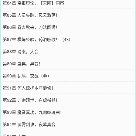
第84章 京报舆论，【天网】洞察
第85章 人员失踪，风云激荡！
第86章 春去秋来，刀法圆满！
第87章 横炼经验，药浴吸收！（4k）
第88章 请柬，大会
第89章 盛典，异变！
第90章 乱局，交战（4k）
第91章 何人惊扰本座静修！
第92章 刀宗现世，白虎衔鹤！
第93章 魔音真功，九幽噬魂曲！
第94章 凌霄剑诀，夜幕真容