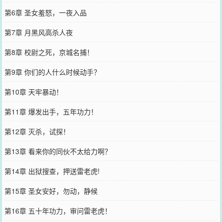
第6章 圣女羞怒，一夜入品
第7章 月黑风高杀人夜
第8章 校尉之死，京城名捕！
第9章 你们的人什么时候动手？
第10章 天牢暴动！
第11章 爆发出手，五年功力！
第12章 灭杀，试探！
第13章 看来你的同伙不太给力啊？
第14章 出狱搜查，押送雷老虎!
第15章 圣女安好，勿动，静候
第16章 五十年功力，审问雷老虎！