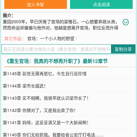
加入书架
点击阅读
简介：
重回2003年，早已厌倦了官场的梁惟石，一心想要弃政从商，
然而命运却偏偏与他作对，他越是想离开官场，职位反而升得
越快。\n从普通公务员……到主政一方的大员，一路平步青云，不知
其它作品：
官场：一个小人物的野望
/
不觉已然攀至权力的巅峰。
您要是觉得《
重生官场：我真的不想再升职了
》还不错的话请不要忘
复制分享
记向您QQ群和微博微信里的朋友推荐哦！
《重生官场：我真的不想再升职了》最新12章节
第1145章 前世无需再思忆，今生且行且珍惜
第1144章 梁市长威武！
第1143章 实不相瞒，我很早就认识梁市长了！
第1142章 你猜对了，又是我出卖了你！
第1141章 妈呀，这妥妥滴又是一个大新闻啊！
第1140章 你们无权抓我。我要给省公安厅打电话……