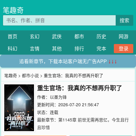
笔趣奇
搜索
首页
玄幻
武侠
都市
历史
网游
科幻
言情
其他
排行
完本
登录
追看新章节，下载本站客户端无广告APP
↓↓↓
笔趣奇
>
都市小说
> 重生官场：我真的不想再升职了
重生官场：我真的不想再升职了
作者：
以墨为锋
更新时间：2026-07-20 21:56:47
状态：连载
最新章节：
第1145章 前世无需再思忆，今生且行
且珍惜