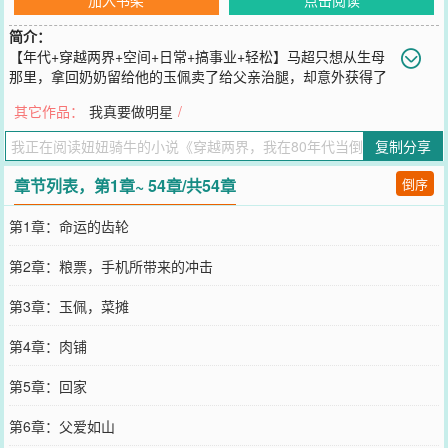
简介：
【年代+穿越两界+空间+日常+搞事业+轻松】马超只想从生母
那里，拿回奶奶留给他的玉佩卖了给父亲治腿，却意外获得了
80年代和2025年来回穿梭的能力。2025年各地战火纷飞，只有华夏
其它作品：
我真要做明星
/
不动如山。这里富强，民主，文明，和谐，自由，是世界工厂，是第
二大经济体，是工业强国。80年代的华夏工业落后，但食品，蔬菜，
复制分享
水果纯天然无污染，没有那些科技与狠活。……马超发现自己能穿梭
在两个时空之间。他把现代的服装，手表，彩电，冰箱带回那个工业
章节列表，第1章~ 54章/共54章
倒序
品匮乏年代。又把80年代纯绿色天然的水果，蔬菜，食品带回到现
代。马超在两个时空赚的盆满钵满。他发誓，要让那个为他遮风挡雨
第1章：命运的齿轮
的男人过的幸福，还要全家人过上好日子。最重要的是，他要让80年
代华夏弯道超车，提前进入工业时代，走向世界之巅。让那些看不起
第2章：粮票，手机所带来的冲击
华夏的外国人好看看，什么叫回归历史原有地位，什么才是真正的文
明大国。……
第3章：玉佩，菜摊
您要是觉得《
穿越两界，我在80年代当倒爷
》还不错的话请不要忘记
向您QQ群和微博微信里的朋友推荐哦！
第4章：肉铺
第5章：回家
第6章：父爱如山