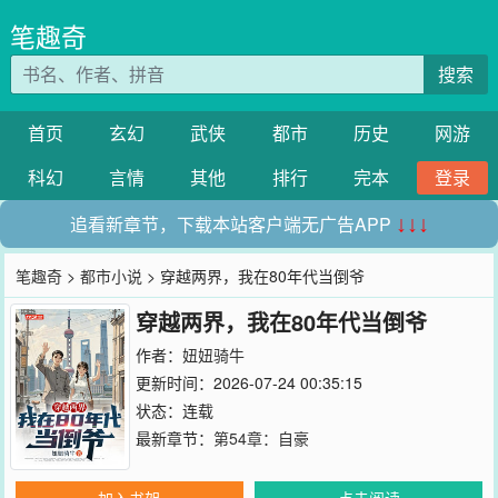
笔趣奇
搜索
首页
玄幻
武侠
都市
历史
网游
科幻
言情
其他
排行
完本
登录
追看新章节，下载本站客户端无广告APP
↓↓↓
笔趣奇
>
都市小说
> 穿越两界，我在80年代当倒爷
穿越两界，我在80年代当倒爷
作者：
妞妞骑牛
更新时间：2026-07-24 00:35:15
状态：连载
最新章节：
第54章：自豪
加入书架
点击阅读