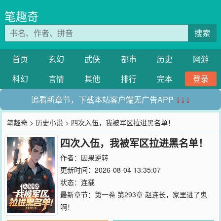
笔趣奇
搜索
首页
玄幻
武侠
都市
历史
网游
科幻
言情
其他
排行
完本
登录
追看新章节，下载本站客户端无广告APP
↓↓↓
笔趣奇
>
历史小说
> 四次入伍，我被军区拉进黑名单！
四次入伍，我被军区拉进黑名单！
作者：
因果逆转
更新时间：2026-08-04 13:35:07
状态：连载
最新章节：
第一卷 第293章 赵连长，家里进了鬼
啊！