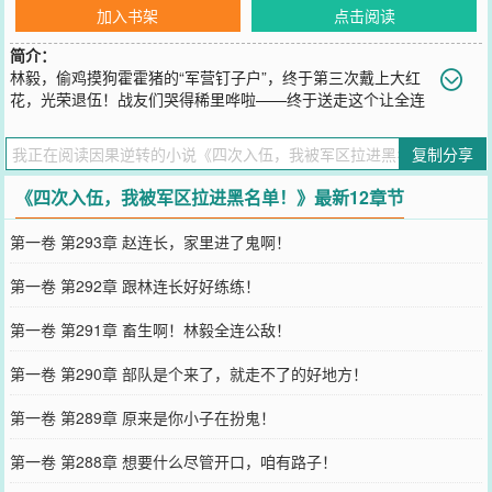
加入书架
点击阅读
简介：
林毅，偷鸡摸狗霍霍猪的“军营钉子户”，终于第三次戴上大红
花，光荣退伍！战友们哭得稀里哗啦——终于送走这个让全连
破防的男人了！六年，整整六年！你知道班长们是怎么过的吗？偷过
炊事班的鸡，吓跑过养殖场的猪，三次入伍三次退伍，愣是把义务兵
复制分享
当成了“终身职业。”如今他终于滚蛋了！花花世界，灯红酒绿，老子
自由了！下一秒，脑海炸响：【叮！系统已绑定。请宿主即刻提交入
《四次入伍，我被军区拉进黑名单！》最新12章节
伍申请表。】林毅：？？？我刚退伍仨小时，你就让我回去？刚进家
门，老爹一拍桌子：“明天相亲！李家姑娘，今年结婚，明年生娃，你
第一卷 第293章 赵连长，家里进了鬼啊！
敢说个不字试试？”一边是逼他回部队的系统，一边是逼他传宗接代的
亲爹。林毅深吸一口气，放下筷子，露出一个让全家人血压飙升的笑
第一卷 第292章 跟林连长好好练练！
容。“爸，爷爷，我决定了，我要第四次入伍！”
您要是觉得《
四次入伍，我被军区拉进黑名单！
》还不错的话请不要
第一卷 第291章 畜生啊！林毅全连公敌！
忘记向您QQ群和微博微信里的朋友推荐哦！
第一卷 第290章 部队是个来了，就走不了的好地方！
第一卷 第289章 原来是你小子在扮鬼！
第一卷 第288章 想要什么尽管开口，咱有路子！