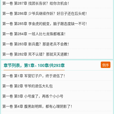
第一卷 第287章 找团长告状？给你次机会！
第一卷 第286章 少爷兵继续作妖？好日子还在后头呢！
第一卷 第285章 李金虎的蜕变，脑子跟态度缺一不可！
第一卷 第284章 一班人比七龙珠都难凑！
第一卷 第283章 新兵蠢？那是老兵不会教！
第一卷 第282章 死不认错？那就天天道歉！
章节列表，第1章~ 100章/共293章
倒序
第一卷 第1章 军营钉子户，终于退伍了！
第一卷 第2章 爷爷的退伍大礼包
第一卷 第3章 小号废了，再练个小小号
第一卷 第4章 腹黑赵明辉，都有心理阴影了！