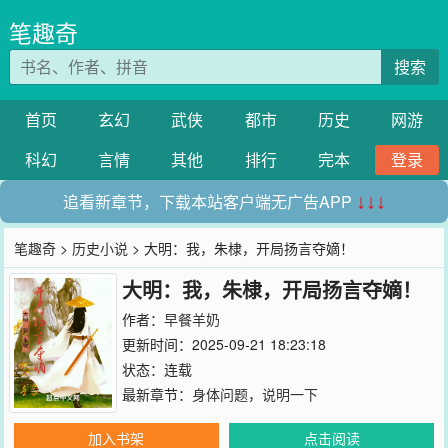
笔趣奇
搜索
首页
玄幻
武侠
都市
历史
网游
科幻
言情
其他
排行
完本
登录
追看新章节，下载本站客户端无广告APP
↓↓↓
笔趣奇
>
历史小说
> 大明：我，朱棣，开局扬言夺嫡！
大明：我，朱棣，开局扬言夺嫡！
作者：
早餐羊奶
更新时间：2025-09-21 18:23:18
状态：连载
最新章节：
身体问题，说明一下
加入书架
点击阅读