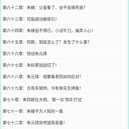
第六十二章：朱棣：父皇看了，会不会揍死我？
第六十三章：花船成功被吸引！
第六十四章：朱棣迫不得已，小试牛刀，操弄人心！
第六十五章：四郎，到底怎么了？发生了什么事？
第六十六章：惊动朱元璋
第六十七章：朱标更加迫切了！
第六十八章：朱元璋：咱要看老四如何应对！
第六十九章：古有东坡肉，今有朱先生烤鱼！
第七十章：朱四郎在大明，‘第一次’领兵‘打仗’
第七十一章：朱棣不为人知的一面
第七十二章：朱元璋突然提高音量！