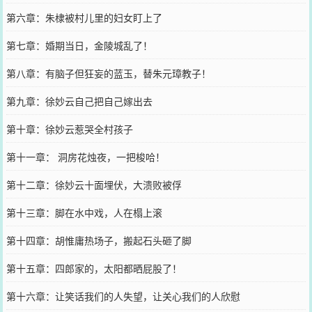
第六章：朱棣被村儿里的妇女盯上了
第七章：婚期当日，金陵城乱了！
第八章：有脑子但狂妄的蓝玉，替朱元璋教子！
第九章：徐妙云自己把自己嫁出去
第十章：徐妙云惹哭全村孩子
第十一章： 洞房花烛夜，一把梭哈！
第十二章：徐妙云十面埋伏，大溃败被俘
第十三章：脚在水中戏，人在榻上滚
第十四章：胡惟庸热场子，搬起石头砸了脚
第十五章：四郎家的，太阳都晒屁股了！
第十六章：让笑话我们的人失望，让关心我们的人欣慰