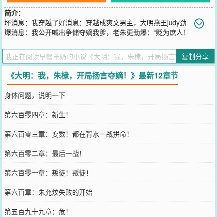
简介：
坏消息：我穿越了好消息：穿越成爽文男主，大明燕王judy劲
爆消息：我公开喊出争储夺嫡我爹，老朱更劲爆：“贬为庶人！
逐出族谱！给他十亩地，一间泥坯屋！子承父业，给咱做农民去！”
……我，农民Judy！开局十亩地……
复制分享
您要是觉得《
大明：我，朱棣，开局扬言夺嫡！
》还不错的话请不要
忘记向您QQ群和微博微信里的朋友推荐哦！
《大明：我，朱棣，开局扬言夺嫡！》最新12章节
身体问题，说明一下
第六百零四章：新生！
第六百零三章：变数！都在背水一战拼命！
第六百零二章：最后一战！
第六百零一章：叛徒！叛徒！
第六百章：朱允炆失败的开始
第五百九十九章：危！