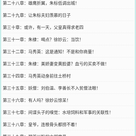
第二十八章：雄鹰折翼，朱标低调出城！
第二十九章：让朱标夫妇羡慕的日子
第三十章：或许，有一天，父皇真得求老四
第三十一章：朱棣：喝点？徐妙云：当饮！
第三十二章：马秀英：这是通知！不是和你商量！
第三十三章：朱棣：美娇妻变黄脸婆？血亏的买卖不做！
第三十四章：马秀英动身前往土桥村
第三十五章：妖僧：刘伯温、李善长不入贫僧法眼！
第三十六章：有人吗？徐妙云惊呆！
第三十七章：间谍头子的嗅觉：水培饲料和军事的关联性！
第三十八章：皇爷，连根骨头都捞不着！