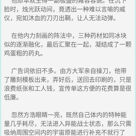
他原本就生得一副极盛的雍容容貌。在沉下
脸时，烛光跃动间，竟透出一种难以言喻的威
仪，宛如沐血的刀刃出鞘，让人无法动弹。
在他内力刻画的阵法中，三种药材如同冰块
似的逐渐融化，最后汇聚在一起，凝结成了一颗
鸡蛋粗的药丸。
广告词依旧不多。由方大军亲自操刀，他带
了雕刻模板出来，弄好后，送回去印刷的，只是
浪费纸张和工人钱，宣传单这方便的花费算是很
低廉。
忽然方浩眼睛一亮，既然自己体内的特种能
量几乎耗尽，无法进入异能战士状态，那么只需
吸纳周围空间内的宇宙原能进行补充不就行了