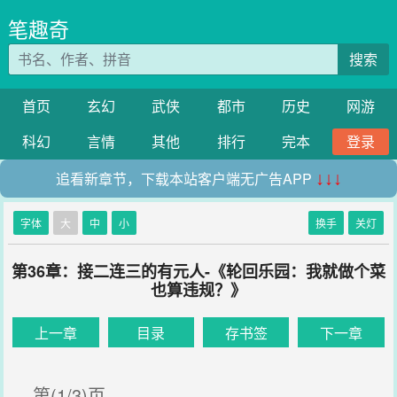
笔趣奇
搜索
首页
玄幻
武侠
都市
历史
网游
科幻
言情
其他
排行
完本
登录
追看新章节，下载本站客户端无广告APP
↓↓↓
字体
大
中
小
换手
关灯
第36章：接二连三的有元人-《轮回乐园：我就做个菜
也算违规？》
上一章
目录
存书签
下一章
第(1/3)页