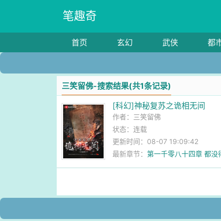
笔趣奇
首页
玄幻
武侠
都
三笑留佛-搜索结果(共1条记录)
[科幻]神秘复苏之诡相无间
作者：
三笑留佛
状态：连载
更新时间：08-07 19:09:42
最新章节：
第一千零八十四章 都没