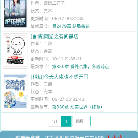
作者：
谦谦二君子
状态：完本
更新时间：09-17 00:31:38
最新章节：
第2479章 结局撒花
[言情]网游之有间黑店
作者：
二谦
状态：连载
更新时间：10-11 21:35:11
最新章节：
第850章 番外合集，各戳萌点
[科幻]今天大佬也不想开门
作者：
二谦
状态：完本
更新时间：09-27 05:32:43
最新章节：
第830章 现实世界（终章）
1/1
1
↓↓↓