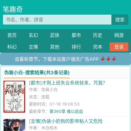
笔趣奇
搜索
首页
玄幻
武侠
都市
历史
网游
科幻
言情
其他
排行
完本
登录
↓↓↓
追看新章节，下载本站客户端无广告APP
伪装小白-搜索结果(共3条记录)
[都市]才刚上班失业系统就来，咒我？
作者：
伪装小白
状态：连载
更新时间：07-18 19:08:53
最新章节：
第360章 难以启齿
[言情]伪装小奶狗的影帝粘人又危险
作者：
木白柏木