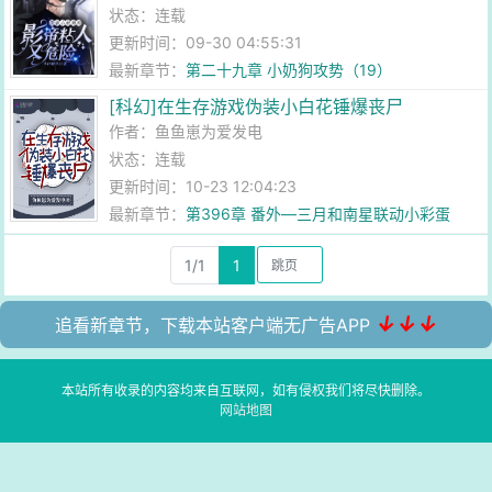
状态：连载
更新时间：09-30 04:55:31
最新章节：
第二十九章 小奶狗攻势（19）
[科幻]在生存游戏伪装小白花锤爆丧尸
作者：
鱼鱼崽为爱发电
状态：连载
更新时间：10-23 12:04:23
最新章节：
第396章 番外—三月和南星联动小彩蛋
1/1
1
↓↓↓
追看新章节，下载本站客户端无广告APP
本站所有收录的内容均来自互联网，如有侵权我们将尽快删除。
网站地图