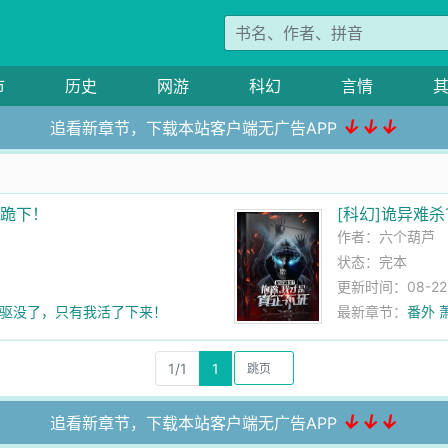
市
历史
网游
科幻
言情
↓↓↓
追看新章节，下载本站客户端无广告APP
我跪下！
[科幻]诡异难
作者：
六个葫芦
状态：完本
更新时间：08-22 2
，先驱没了，只有我活了下来！
最新章节：
番外 
1/1
1
↓↓↓
追看新章节，下载本站客户端无广告APP