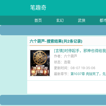
笔趣奇
首页
玄幻
武侠
都
六个葫芦-搜索结果(共2条记录)
[言情]时停起手，邪神也得给
作者：
六个葫芦
状态：连载
更新时间：08-07 19:35:06
最新章节：
第1037章 肉狱死了