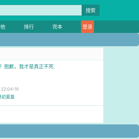
搜索
其他
排行
完本
登录
杀？抱歉，我才是真正不死
2:04:16
萧初夏篇