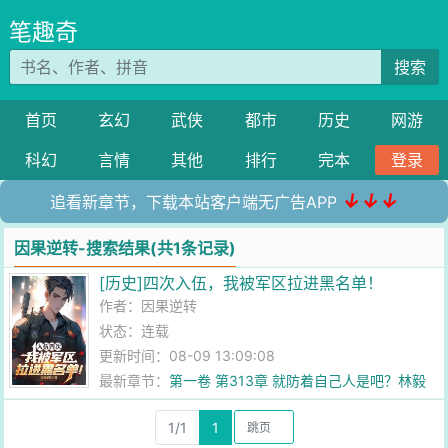
笔趣奇
搜索
首页
玄幻
武侠
都市
历史
网游
科幻
言情
其他
排行
完本
登录
↓↓↓
追看新章节，下载本站客户端无广告APP
因果逆转-搜索结果(共1条记录)
[历史]四次入伍，我被军区拉进黑名单！
作者：
因果逆转
状态：连载
更新时间：08-09 13:09:08
最新章节：
第一卷 第313章 就防着自己人是吧？林毅
不当人子！
1/1
1