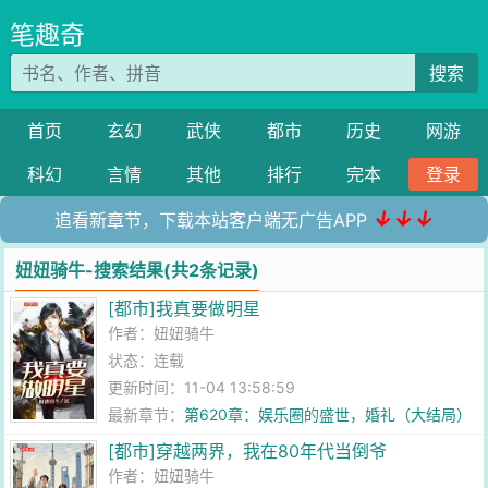
笔趣奇
搜索
首页
玄幻
武侠
都市
历史
网游
科幻
言情
其他
排行
完本
登录
↓↓↓
追看新章节，下载本站客户端无广告APP
妞妞骑牛-搜索结果(共2条记录)
[都市]我真要做明星
作者：
妞妞骑牛
状态：连载
更新时间：11-04 13:58:59
最新章节：
第620章：娱乐圈的盛世，婚礼（大结局）
[都市]穿越两界，我在80年代当倒爷
作者：
妞妞骑牛