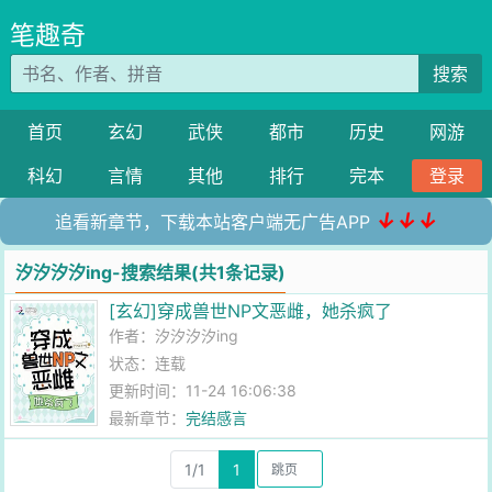
笔趣奇
搜索
首页
玄幻
武侠
都市
历史
网游
科幻
言情
其他
排行
完本
登录
↓↓↓
追看新章节，下载本站客户端无广告APP
汐汐汐汐ing-搜索结果(共1条记录)
[玄幻]穿成兽世NP文恶雌，她杀疯了
作者：
汐汐汐汐ing
状态：连载
更新时间：11-24 16:06:38
最新章节：
完结感言
1/1
1