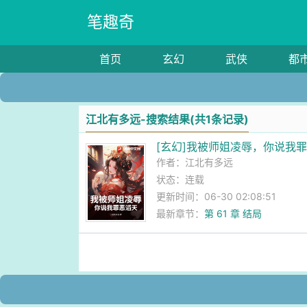
笔趣奇
首页
玄幻
武侠
都
江北有多远-搜索结果(共1条记录)
[玄幻]我被师姐凌辱，你说我
作者：
江北有多远
状态：连载
更新时间：06-30 02:08:51
最新章节：
第 61 章 结局