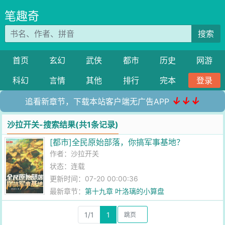
笔趣奇
搜索
首页
玄幻
武侠
都市
历史
网游
科幻
言情
其他
排行
完本
登录
↓↓↓
追看新章节，下载本站客户端无广告APP
沙拉开关-搜索结果(共1条记录)
[都市]全民原始部落，你搞军事基地？
作者：
沙拉开关
状态：连载
更新时间：07-20 00:00:36
最新章节：
第十九章 叶洛璃的小算盘
1/1
1