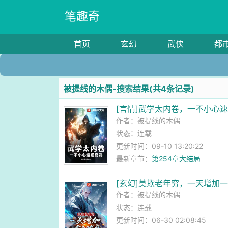
笔趣奇
首页
玄幻
武侠
都
被提线的木偶-搜索结果(共4条记录)
[言情]武学太内卷，一不小心
作者：
被提线的木偶
状态：连载
更新时间：09-10 13:20:22
最新章节：
第254章大结局
[玄幻]莫欺老年穷，一天增加
作者：
被提线的木偶
状态：连载
更新时间：06-30 02:08:45