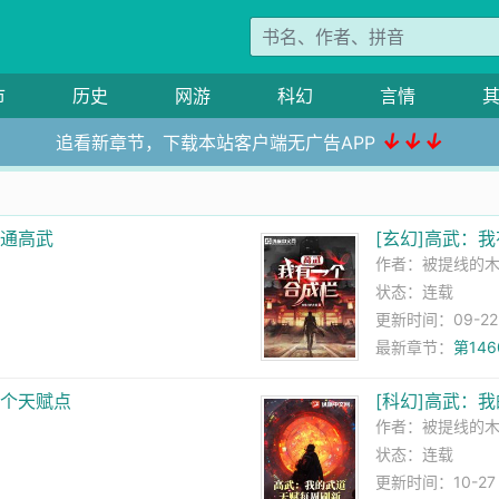
市
历史
网游
科幻
言情
↓↓↓
追看新章节，下载本站客户端无广告APP
速通高武
[玄幻]高武：
作者：
被提线的
状态：连载
更新时间：09-22 1
最新章节：
第14
一个天赋点
[科幻]高武：
作者：
被提线的
状态：连载
更新时间：10-27 0