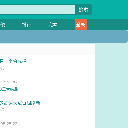
搜索
其他
排行
完本
登录
我有一个合成栏
木偶
7:59:42
60章大结局！
我的武道天赋每周刷新
木偶
5:25:27