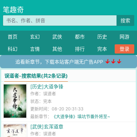
笔趣奇
搜索
首页
玄幻
武侠
都市
历史
网游
科幻
言情
其他
排行
完本
登录
↓↓↓
追看新章节，下载本站客户端无广告APP
误道者-搜索结果(共2条记录)
[历史]大道争锋
作者：
误道者
状态：完本
更新时间：08-20 20:31:33
最新章节：
《大道争锋》填坑节番外将至~
[武侠]玄浑道章
作者：
误道者