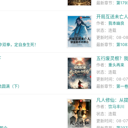
最新章节：
第17
开局互送未亡
作者：
我本幽良
状态：连载
更新时间：08-08 1
中双拳，定自身生死！
最新章节：
第10
下
五行废灵根？
作者：
重头再来
状态：连载
更新时间：08-07 2
功法圆满（下）
最新章节：
第一卷
凡人修仙：从
作者：
饮马丰川
状态：连载
更新时间：08-07 2
的那个
最新章节：
第23