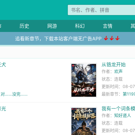
市
历史
网游
科幻
言情
↓↓↓
追看新章节，下载本站客户端无广告APP
天犬
从铬龙开始
作者：
欢声
状态：连载
更新时间：08-07 0
…对……没完……
最新章节：
第119
月光
我有一个词条
作者：
知好道人
状态：连载
更新时间：08-07 2