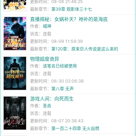
更新时间：08-08 21:48:25
最新章节：
第39章 观影体三十七
直播揭秘：女娲补天？祂补的是海底
作者：
城神
状态：连载
更新时间：08-09 11:59:39
最新章节：
第120章：原来巨人传说是这么来的
物理超度诡异
作者：
该笔名已经被使用
状态：连载
更新时间：06-30 02:06:38
最新章节：
第八章 无声
游戏人间：向死而生
作者：
圣垚
状态：连载
更新时间：08-07 20:38:43
最新章节：
第一百二十四章 无火自燃