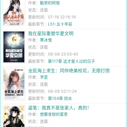
作者：
勤劳的阿祖
状态：连载
更新时间：07-18 22:16:16
最新章节：
L51-五十年前
我在星际重塑华夏文明
作者：
寒冰曳
状态：连载
更新时间：08-08 23:05:40
最新章节：
第117章 这才是人过的日子
全民海上求生：同伴绝美校花，无限打捞
作者：
学歪
状态：连载
更新时间：08-09 02:11:24
最新章节：
第154章 控水
盗笔：我真不是张家人，真的！
作者：
想要发财的富贵
状态：连载